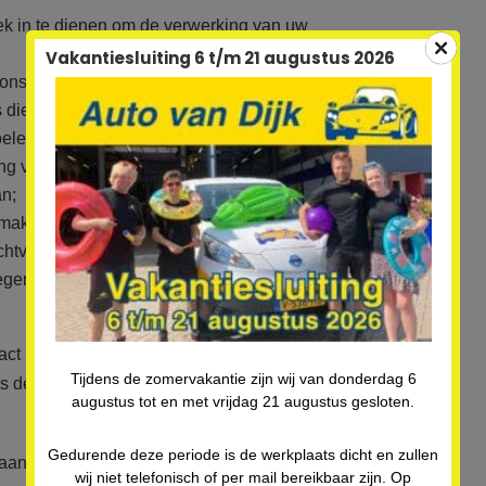
ek in te dienen om de verwerking van uw
Vakantiesluiting 6 t/m 21 augustus 2026
r ons verwerkte persoonsgegevens te laten
s die in wet zijn beschreven, bijvoorbeeld als
oelen waarvoor ze zijn verwerkt, persoonsgegevens
ng voor een verwerking heeft ingetrokken en wij
an;
e maken tegen de verwerking van uw
htvaardigd belang worden verwerkt door ons.
tegen de verwerking van uw persoonsgegevens voor
act met ons wilt opnemen of zich wilt beroepen op
Tijdens de zomervakantie zijn wij van donderdag 6
s de contactgegevens van de Verantwoordelijke.
augustus tot en met vrijdag 21 augustus gesloten.
Gedurende deze periode is de werkplaats dicht en zullen
mgaan met jouw persoonsgegevens of de wijze, dan
wij niet telefonisch of per mail bereikbaar zijn. Op