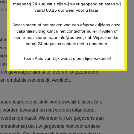
n weten. Wij zullen dan vanzelfsprekend eerst
maandag 24 augustus zijn wij weer geopend en staan wij
 lukt, kunt u altijd een klacht indienen bij de
vanaf 08.15 uur weer voor u klaar!
Voor vragen of het maken van een afspraak tijdens onze
vakantiesluiting kunt u het contactformulier invullen of
een e-mail sturen naar info@autovdijk.nl. Wij zullen dan
ruik van en ongeautoriseerde toegang tot uw
vanaf 24 augustus contact met u opnemen.
een noodzakelijke personen toegang hebben tot de
d is en dat onze veiligheidsmaatregelen regelmatig
Team Auto van Dijk wenst u een fijne vakantie!
anger dan noodzakelijk is. Dat wil zeggen dat wij
 uw gevraagde dienst te leveren. Uitgezonderd
en omdat de wet ons dit verplicht.
rsoonsgegevens strikt vertrouwelijk blijven. Alle
g worden bewaard en niet worden uitgeleend,
ar worden gemaakt. Wanneer wij uw gegevens aan
overeenkomst) dat uw gegevens niet voor andere