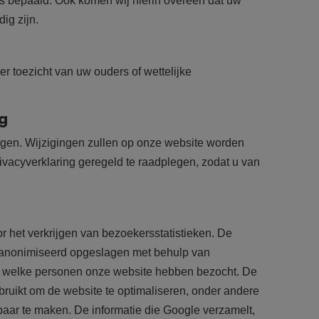
s bepaald. Ook komen wij hierin overeen dat uw
ig zijn.
er toezicht van uw ouders of wettelijke
.
ng
jzigen. Wijzigingen zullen op onze website worden
vacyverklaring geregeld te raadplegen, zodat u van
 het verkrijgen van bezoekersstatistieken. De
geanonimiseerd opgeslagen met behulp van
en welke personen onze website hebben bezocht. De
bruikt om de website te optimaliseren, onder andere
aar te maken. De informatie die Google verzamelt,