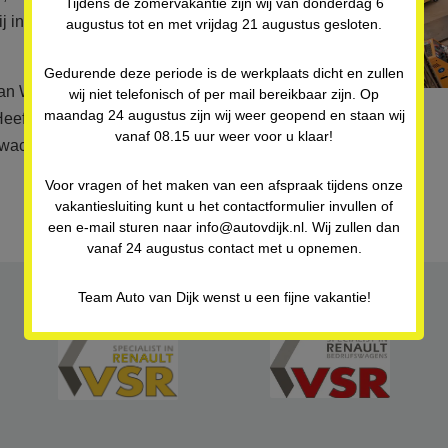
Tijdens de zomervakantie zijn wij van donderdag 6
 in overleg uw auto bij pech ophalen met
augustus tot en met vrijdag 21 augustus gesloten.
Gedurende deze periode is de werkplaats dicht en zullen
 van Warmond, zoals Leiden, Oegstgeest,
wij niet telefonisch of per mail bereikbaar zijn. Op
maandag 24 augustus zijn wij weer geopend en staan wij
eeft u vervangend vervoer nodig, dan krijgt u
vanaf 08.15 uur weer voor u klaar!
wachten, dan krijgt u van ons een heerlijk
Voor vragen of het maken van een afspraak tijdens onze
vakantiesluiting kunt u het contactformulier invullen of
een e-mail sturen naar info@autovdijk.nl. Wij zullen dan
vanaf 24 augustus contact met u opnemen.
Team Auto van Dijk wenst u een fijne vakantie!