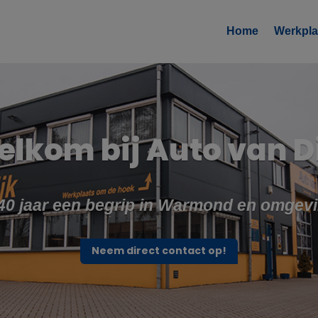
Home
Werkpla
lkom bij Auto van D
40 jaar een begrip in Warmond en omgev
Neem direct contact op!