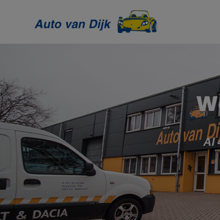
We
Al 