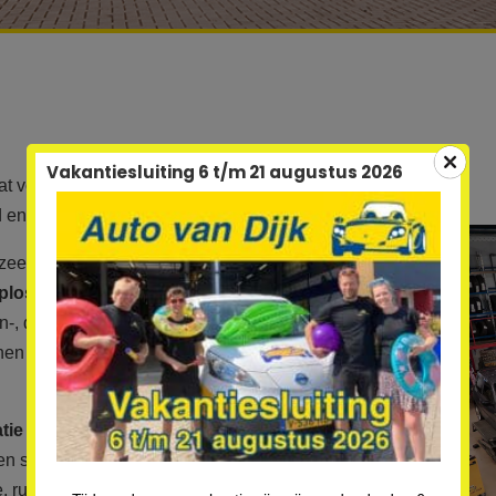
Vakantiesluiting 6 t/m 21 augustus 2026
at voor
hoge kwaliteit en service
. Wij zijn
nd en omgeving.
 zeer belangrijk. We denken met de klant mee
plossing
. Onze werkplaats is voorzien van
n-, diagnose- en airco-serviceapparatuur.
n we efficiënt werken en de klant altijd snel
atie in de merken Renault en Dacia.
U kunt
n storingen van alle merken auto’s. Verder
, ruitreparatie, zomer- en