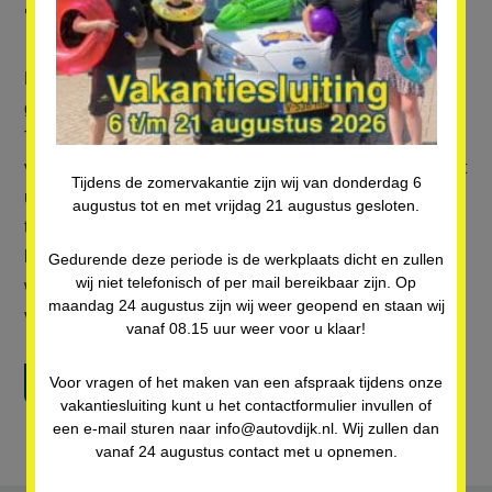
Team Auto van Dijk
Kom bij ons langs in de werkplaats en ontmoet het
gezellige en hardwerkende
Team van Auto van Dijk
.
Ted en Dunja van Dijk staan samen met de monteurs
voor u klaar om u zo snel en goed mogelijk te helpen met
Tijdens de zomervakantie zijn wij van donderdag 6
uw auto. En ook Van Dijk Senior zult u nog regelmatig
augustus tot en met vrijdag 21 augustus gesloten.
tegenkomen in de werkplaats. Auto van Dijk is gericht op
hoge kwaliteit en service en het hele team hecht veel
Gedurende deze periode is de werkplaats dicht en zullen
wij niet telefonisch of per mail bereikbaar zijn. Op
waarde aan persoonlijk contact en gepaste aandacht
maandag 24 augustus zijn wij weer geopend en staan wij
voor iedere klant.
vanaf 08.15 uur weer voor u klaar!
Neem direct contact op!
Voor vragen of het maken van een afspraak tijdens onze
vakantiesluiting kunt u het contactformulier invullen of
een e-mail sturen naar info@autovdijk.nl. Wij zullen dan
vanaf 24 augustus contact met u opnemen.